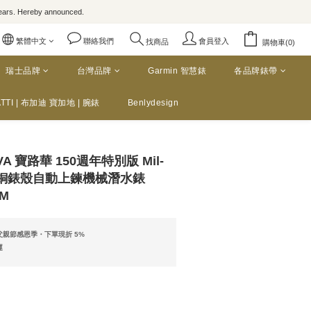
rs. Hereby announced.
繁體中文
聯絡我們
會員登入
找商品
購物車(0)
瑞士品牌
台灣品牌
Garmin 智慧錶
各品牌錶帶
TTI | 布加迪 寶加地 | 腕錶
Benlydesign
VA 寶路華 150週年特別版 Mil-
青銅錶殼自動上鍊機械潛水錶
MM
親節感恩季・下單現折 5%
運