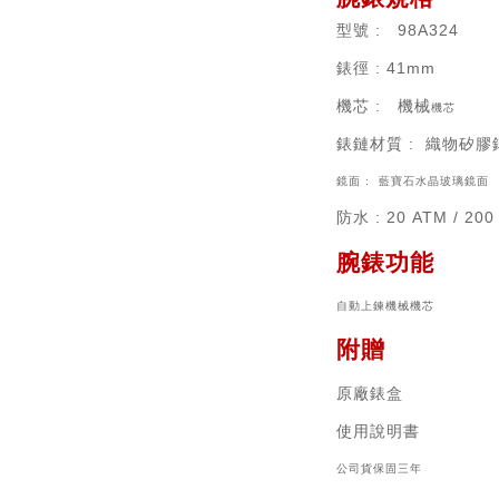
型號
: 98A324
錶徑
: 41mm
機芯
:
機械
機芯
錶鏈材質
: 織物矽膠
鏡面 :
藍寶石水晶
玻璃鏡面
防水 : 20
ATM / 20
腕錶功能
自動上鍊機械機芯
附贈
原廠錶盒
使用說明書
公司貨保固三年