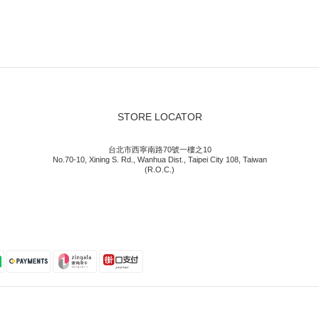
STORE LOCATOR
台北市西寧南路70號一樓之10
No.70-10, Xining S. Rd., Wanhua Dist., Taipei City 108, Taiwan
(R.O.C.)