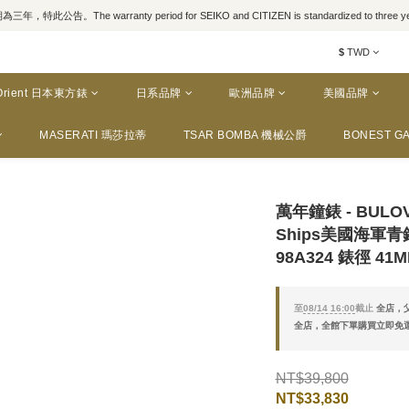
，特此公告。The warranty period for SEIKO and CITIZEN is standardized to three yea
$
TWD
Orient 日本東方錶
日系品牌
歐洲品牌
美國品牌
MASERATI 瑪莎拉蒂
TSAR BOMBA 機械公爵
BONEST GA
萬年鐘錶 - BULO
Ships美國海軍
98A324 錶徑 41
至
08/14 16:00
截止
全店，父
全店，全館下單購買立即免
NT$39,800
NT$33,830