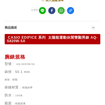
加入追蹤清單
分享到
商品描述
CASIO EDIFICE 系列 太陽能運動休閒雙顯男錶 AQ-
S820W-5A
腕錶規格
型號 :
AQ-S820W-5A
錶徑
: 50.1 mm
錶殼：樹脂
錶鏈材質
:
樹脂錶帶
防水 :
100米
鏡面 :
樹脂玻璃