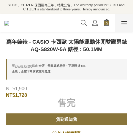
SEIKO、CITIZEN 保固期為三年，特此公告。The warranty period for SEIKO and 
CITIZEN is standardized to three years. Hereby announced.
萬年鐘錶 - CASIO 卡西歐 太陽能運動休閒雙顯男錶
AQ-S820W-5A 錶徑 : 50.1MM
至
08/14 16:00
截止
全店，父親節感恩季・下單現折 5%
全店，全館下單購買立即免運
NT$1,900
NT$1,728
售完
貨到通知我