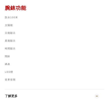
腕錶功能
防水100米
太陽能
日期顯示
星期顯示
時間顯示
鬧鈴
碼表
LED燈
世界世間
了解更多