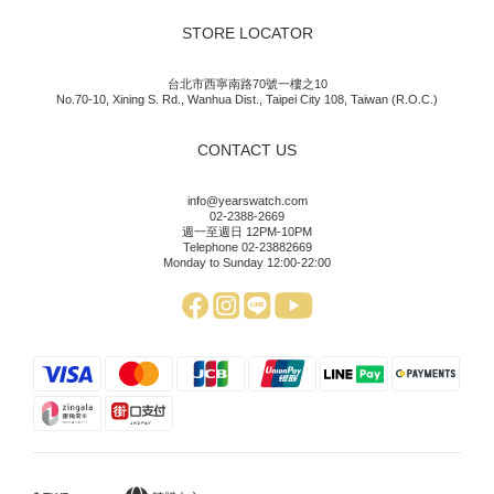
STORE LOCATOR
台北市西寧南路70號一樓之10
No.70-10, Xining S. Rd., Wanhua Dist., Taipei City 108, Taiwan (R.O.C.)
CONTACT US
info@yearswatch.com
02-2388-2669
週一至週日 12PM-10PM
Telephone 02-23882669
Monday to Sunday 12:00-22:00