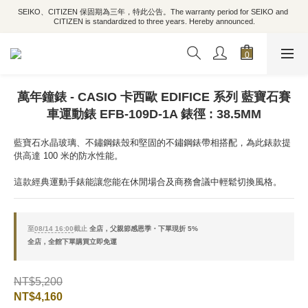
SEIKO、CITIZEN 保固期為三年，特此公告。The warranty period for SEIKO and 
CITIZEN is standardized to three years. Hereby announced.
萬年鐘錶 - CASIO 卡西歐 EDIFICE 系列 藍寶石賽
車運動錶 EFB-109D-1A 錶徑 : 38.5MM
藍寶石水晶玻璃、不鏽鋼錶殼和堅固的不鏽鋼錶帶相搭配，為此錶款提
供高達 100 米的防水性能。 
這款經典運動手錶能讓您能在休閒場合及商務會議中輕鬆切換風格。
至
08/14 16:00
截止
全店，父親節感恩季・下單現折 5%
全店，全館下單購買立即免運
NT$5,200
NT$4,160