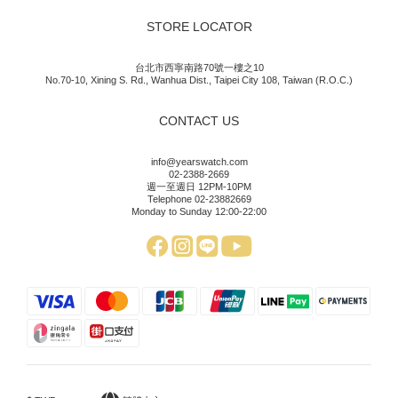
STORE LOCATOR
台北市西寧南路70號一樓之10
No.70-10, Xining S. Rd., Wanhua Dist., Taipei City 108, Taiwan (R.O.C.)
CONTACT US
info@yearswatch.com
02-2388-2669
週一至週日 12PM-10PM
Telephone 02-23882669
Monday to Sunday 12:00-22:00