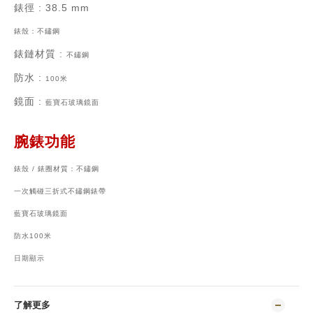
錶徑
: 38.5 mm
錶殼：
不鏽鋼
錶鏈材質
:
不鏽鋼
防水 :
100米
鏡面 :
藍寶石玻璃鏡面
腕錶功能
錶殼 / 錶圈材質：不鏽鋼
一次觸碰三折式不鏽鋼錶帶
藍寶石玻璃鏡面
防水100米
日期顯示
了解更多