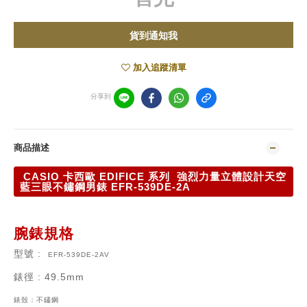
貨到通知我
加入追蹤清單
分享到
商品描述
CASIO 卡西歐 EDIFICE 系列 強烈力量立體設計天空
藍三眼不鏽鋼男錶 EFR-539DE-2A
腕錶規格
型號 :
EFR-539DE-2AV
錶徑
: 49.5mm
錶殼：
不鏽鋼