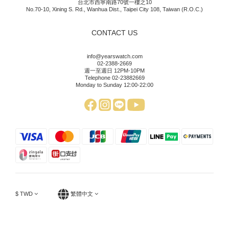
台北市西寧南路70號一樓之10
No.70-10, Xining S. Rd., Wanhua Dist., Taipei City 108, Taiwan (R.O.C.)
CONTACT US
info@yearswatch.com
02-2388-2669
週一至週日 12PM-10PM
Telephone 02-23882669
Monday to Sunday 12:00-22:00
$
TWD
繁體中文