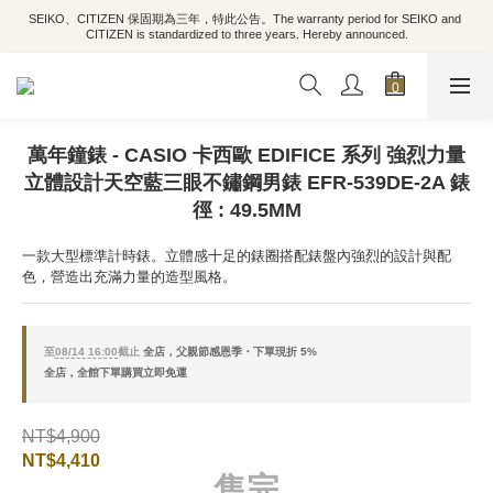
SEIKO、CITIZEN 保固期為三年，特此公告。The warranty period for SEIKO and 
CITIZEN is standardized to three years. Hereby announced.
萬年鐘錶 - CASIO 卡西歐 EDIFICE 系列 強烈力量
立體設計天空藍三眼不鏽鋼男錶 EFR-539DE-2A 錶
徑 : 49.5MM
一款大型標準計時錶。立體感十足的錶圈搭配錶盤內強烈的設計與配
色，營造出充滿力量的造型風格。
至
08/14 16:00
截止
全店，父親節感恩季・下單現折 5%
全店，全館下單購買立即免運
NT$4,900
NT$4,410
售完