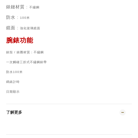
錶鏈材質
:
不鏽鋼
防水 :
100米
鏡面 :
強化玻璃鏡面
腕錶功能
錶殼 / 錶圈材質：不鏽鋼
一次觸碰三折式不鏽鋼錶帶
防水100米
碼錶計時
日期顯示
了解更多