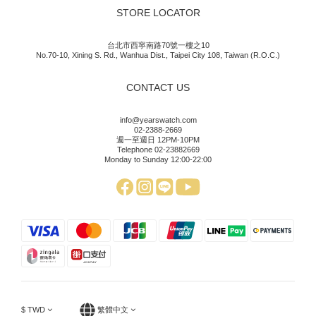
STORE LOCATOR
台北市西寧南路70號一樓之10
No.70-10, Xining S. Rd., Wanhua Dist., Taipei City 108, Taiwan (R.O.C.)
CONTACT US
info@yearswatch.com
02-2388-2669
週一至週日 12PM-10PM
Telephone 02-23882669
Monday to Sunday 12:00-22:00
$
TWD
繁體中文