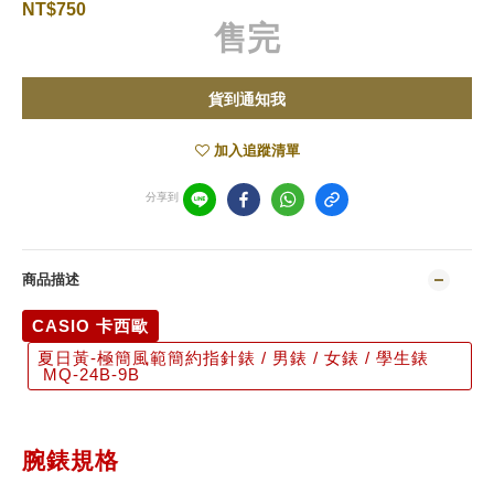
NT$750
售完
貨到通知我
加入追蹤清單
分享到
商品描述
CASIO 卡西歐
夏日黃-極簡風範簡約指針錶 / 男錶 / 女錶 / 學生錶
MQ-24B-9B
腕錶規格