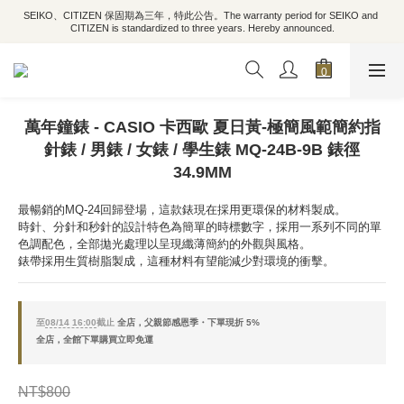
SEIKO、CITIZEN 保固期為三年，特此公告。The warranty period for SEIKO and 
CITIZEN is standardized to three years. Hereby announced.
萬年鐘錶 - CASIO 卡西歐 夏日黃-極簡風範簡約指
針錶 / 男錶 / 女錶 / 學生錶 MQ-24B-9B 錶徑
34.9MM
最暢銷的MQ-24回歸登場，這款錶現在採用更環保的材料製成。
時針、分針和秒針的設計特色為簡單的時標數字，採用一系列不同的單
色調配色，全部拋光處理以呈現纖薄簡約的外觀與風格。
錶帶採用生質樹脂製成，這種材料有望能減少對環境的衝擊。
至
08/14 16:00
截止
全店，父親節感恩季・下單現折 5%
全店，全館下單購買立即免運
NT$800