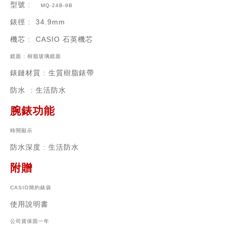
型號
:
MQ-24B-9B
錶徑
: 34.9mm
機芯
:
CASIO 石英機芯
鏡面 : 樹脂玻璃鏡面
錶鏈材質
: 生質樹脂錶帶
防水
: 生活防水
腕錶功能
時間顯示
防水深度
: 生活防水
附贈
CASIO簡約錶袋
使用說明書
公司貨保固一年