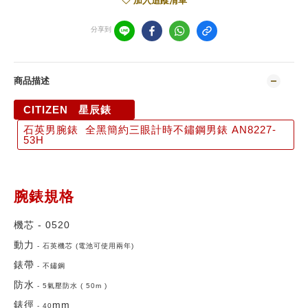
加入追蹤清單
分享到
商品描述
CITIZEN 星辰錶
石英男腕錶 全黑簡約三眼計時不鏽鋼男錶 AN8227-
53H
腕錶規格
機芯
- 0520
動力
- 石英機芯 (電池可使用兩年)
錶帶
- 不鏽鋼
防水
- 5氣壓防水 ( 50m )
錶徑
mm
- 40