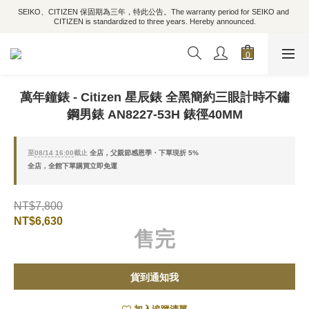
SEIKO、CITIZEN 保固期為三年，特此公告。The warranty period for SEIKO and 
CITIZEN is standardized to three years. Hereby announced.
萬年鐘錶 - Citizen 星辰錶 全黑簡約三眼計時不鏽
鋼男錶 AN8227-53H 錶徑40MM
至
08/14 16:00
截止
全店，父親節感恩季・下單現折 5%
全店，全館下單購買立即免運
NT$7,800
NT$6,630
售完
貨到通知我