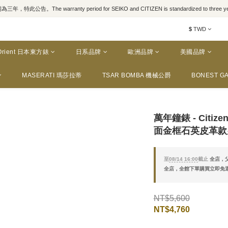
，特此公告。The warranty period for SEIKO and CITIZEN is standardized to three yea
$
TWD
Orient 日本東方錶
日系品牌
歐洲品牌
美國品牌
MASERATI 瑪莎拉蒂
TSAR BOMBA 機械公爵
BONEST GA
萬年鐘錶 - Citi
面金框石英皮革款男錶
至
08/14 16:00
截止
全店，父
全店，全館下單購買立即免
NT$5,600
NT$4,760