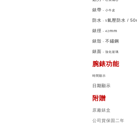
錶帶
- 小牛皮
防水
氣壓防水 / 50
- 5
錶徑
mm
- 42
錶殼
不鏽鋼
-
錶面
- 強化玻璃
腕錶功能
時間顯示
日期顯示
附贈
原廠錶盒
公司貨保固二年