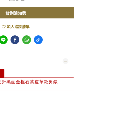
貨到通知我
加入追蹤清單
錶
三針黑面金框石英皮革款男錶