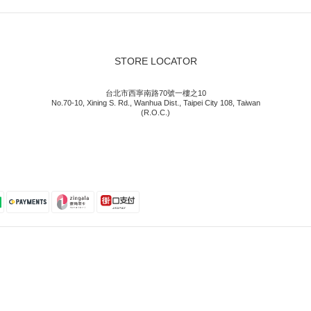
STORE LOCATOR
台北市西寧南路70號一樓之10
No.70-10, Xining S. Rd., Wanhua Dist., Taipei City 108, Taiwan
(R.O.C.)