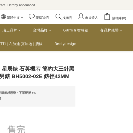
rs. Hereby announced.
繁體中文
聯絡我們
會員登入
找商品
購物車(0)
瑞士品牌
台灣品牌
Garmin 智慧錶
各品牌錶帶
TTI | 布加迪 寶加地 | 腕錶
Benlydesign
zen 星辰錶 石英機芯 簡約大三針黑
 BH5002-02E 錶徑42MM
親節感恩季・下單現折 5%
運
售完