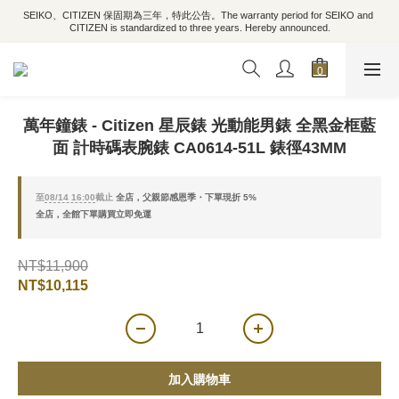
SEIKO、CITIZEN 保固期為三年，特此公告。The warranty period for SEIKO and 
CITIZEN is standardized to three years. Hereby announced.
萬年鐘錶 - Citizen 星辰錶 光動能男錶 全黑金框藍
面 計時碼表腕錶 CA0614-51L 錶徑43MM
至
08/14 16:00
截止
全店，父親節感恩季・下單現折 5%
全店，全館下單購買立即免運
NT$11,900
NT$10,115
加入購物車