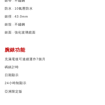
錶帶
不鏽鋼
-
防水
10
氣壓防水
-
錶徑
43.0mm
-
錶殼
不鏽鋼
-
錶面
強化玻璃鏡面
-
腕錶功能
充滿電後可連續運作
7
個月
碼錶計時
日期顯示
24
小時制顯示
亞洲限定版