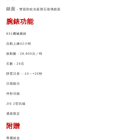
錶面
-
雙面防眩光藍寶石玻璃鏡面
腕錶功能
831機械腕錶
自動上鍊42小時
振動數：28,800次／時
石數：24石
靜置日差：-10～+20秒
日期顯示
停秒功能
JIS 2型抗磁
通路限定
附贈
專屬錶盒