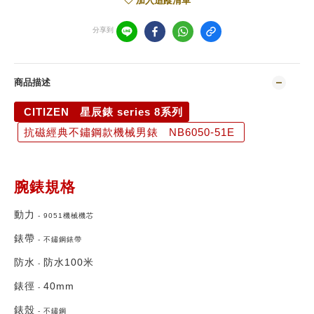
加入追蹤清單
分享到
商品描述
CITIZEN 星辰錶 series 8系列
抗磁經典不鏽鋼款機械男錶 NB6050-51E
腕錶規格
動力
-
9051機械機芯
錶帶
- 不鏽鋼
錶帶
防水
防水1
00米
-
錶徑
40mm
-
錶殼
-
不鏽鋼