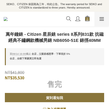
SEIKO、CITIZEN 保固期為三年，特此公告。The warranty period for SEIKO and 
CITIZEN is standardized to three years. Hereby announced.
萬年鐘錶 - Citizen 星辰錶 series 8系列831款 抗磁
經典不鏽鋼款機械男錶 NB6050-51E 錶徑40MM
至
08/14 16:00
截止
全店，父親節感恩季・下單現折 5%
全店，全館下單購買立即免運
NT$41,800
NT$35,530
售完
貨到通知我