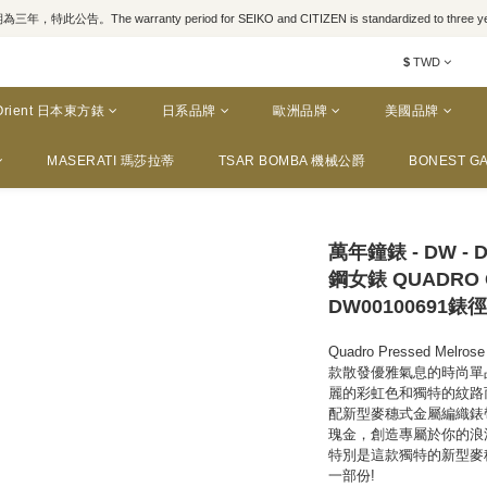
，特此公告。The warranty period for SEIKO and CITIZEN is standardized to three yea
$
TWD
Orient 日本東方錶
日系品牌
歐洲品牌
美國品牌
MASERATI 瑪莎拉蒂
TSAR BOMBA 機械公爵
BONEST GA
萬年鐘錶 - DW - D
鋼女錶 QUADRO 
DW00100691錶徑 
Quadro Pressed M
款散發優雅氣息的時尚單品
麗的彩虹色和獨特的紋路
配新型麥穗式金屬編織錶
瑰金，創造專屬於你的浪
特別是這款獨特的新型麥
一部份!