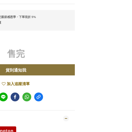
親節感恩季・下單現折 5%
運
售完
貨到通知我
加入追蹤清單
ington