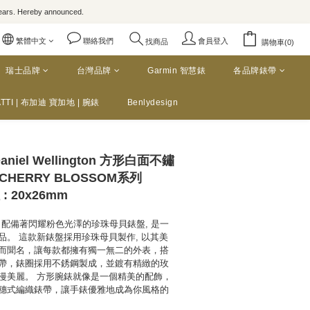
rs. Hereby announced.
繁體中文
聯絡我們
會員登入
找商品
購物車(0)
瑞士品牌
台灣品牌
Garmin 智慧錶
各品牌錶帶
TTI | 布加迪 寶加地 | 腕錶
Benlydesign
aniel Wellington 方形白面不鏽
CHERRY BLOSSOM系列
: 20x26mm
elrose 配備著閃耀粉色光澤的珍珠母貝錶盤, 是一
。 這款新錶盤採用珍珠母貝製作, 以其美
而聞名，讓每款都擁有獨一無二的外表，搭
帶，錶圈採用不銹鋼製成，並鍍有精緻的玫
漫美麗。 方形腕錶就像是一個精美的配飾，
穗式編織錶帶，讓手錶優雅地成為你風格的