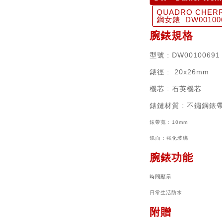
QUADRO CHE
鋼女錶 DW00100
腕錶規格
型號
: DW00100691
錶徑
: 20x26mm
機芯
:
石英機芯
錶鏈材質
: 不鏽鋼錶
錶帶寬 : 10mm
鏡面 : 強化玻璃
腕錶功能
時間顯示
日常生活防水
附贈