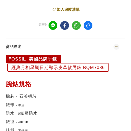
加入追蹤清單
分享到
商品描述
FOSSIL 美國品牌手錶
經典月相星期日期顯示皮革款男錶 BQM7086
腕錶規格
機芯 -
石英機芯
錶帶
-
牛皮
防水
氣壓防水
-
5
錶徑
mm
-
48
錶殼
-
不鏽鋼