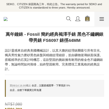
SEIKO、CITIZEN 保固期為三年，特此公告。The warranty period for SEIKO and 
CITIZEN is standardized to three years. Hereby announced.
萬年鐘錶 - Fossil 簡約經典褐澤手錶 黑色不鏽鋼錶
帶男錶 FS6097 錶徑44MM
設計靈感來自經典美國機械設計，以其大膽的紋理錶圈吸引所有目光。
獨具男性魅力磨砂黑色錶盤與精緻紋理細節，並由礦物玻璃錶面保護。
搭載精準的石英計時機芯，這款堅固的腕錶擁有耐用的槍金色不鏽鋼錶
帶，無論時間如何推移，始終堅固耐用。完美體現工業風格的經典設
計。
至
08/14 16:00
截止
全店，父親節感恩季・下單現折 5%
全店，全館下單購買立即免運
NT$7,980