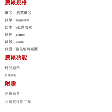
腕錶規格
機芯 -
石英機芯
錶帶
-
不鏽鋼錶帶
防水
氣壓防水
-
5
錶徑
mm
-
44
錶殼
-
不鏽鋼
錶面
強化玻璃鏡面
-
腕錶功能
時間顯示
計時碼表
附贈
原廠錶盒
公司貨保固二年