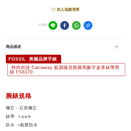
加入追蹤清單
分享到
商品描述
FOSSIL 美國品牌手錶
時尚街頭 Carraway 藍調薩克斯羅馬數字皮革錶帶男
錶 FS6170
腕錶規格
機芯 -
石英機芯
錶帶
-
牛皮錶帶
防水
氣壓防水
-
5