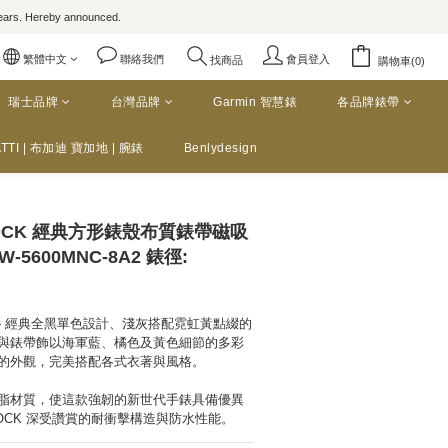
rs. Hereby announced.
繁體中文
聯絡我們
會員登入
找商品
購物車(0)
瑞士品牌
台灣品牌
Garmin 智慧錶
各品牌錶帶
TTI | 布加迪 寶加地 | 腕錶
Benlydesign
HOCK 經典方形錶殼布質錶帶磁吸
5600MNC-8A2 錶徑:
— 經典全黑單色設計、淺灰搭配霓虹黃點綴的
與錶帶飾以海軍藍、橘色及黃色細節的多彩
的外觀，完美搭配各式衣著與風格。 
脂材質，使這款強韌的新世代手錶具備優異
HOCK 深受讚賞的耐衝擊構造與防水性能。