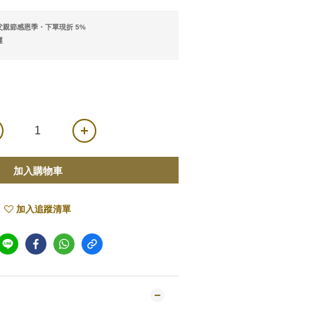
親節感恩季・下單現折 5%
運
加入購物車
加入追蹤清單