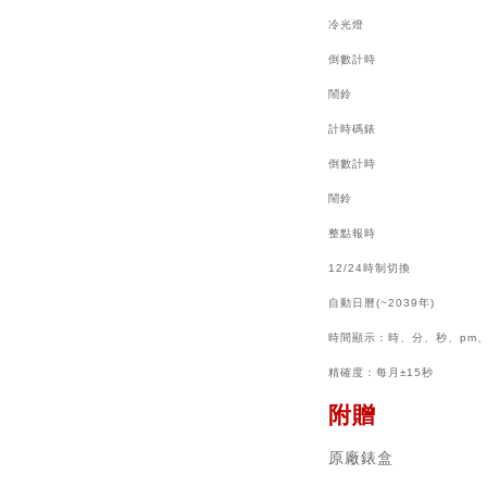
冷光燈
倒數計時
鬧鈴
計時
碼錶
倒數計時
鬧鈴
整點報時
12/24時制切換
自動日曆(~2039年)
時間顯示：時、分、秒、pm
精確度：每月±15秒
附贈
原廠錶盒