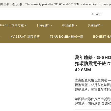
，特此公告。The warranty period for SEIKO and CITIZEN is standardized to three yea
$
TWD
Orient 日本東方錶
日系品牌
歐洲品牌
美國品牌
MASERATI 瑪莎拉蒂
TSAR BOMBA 機械公爵
BONEST GA
萬年鐘錶 - G-S
扣環防震電子錶 DW-
42.8MM
豐富配色風格任您挑選 
輕盈造型，或是灰色錶圈
運動風格。三種截然不同
錶圈關鍵零件採用生質樹
舒適感，同時承襲 G-S