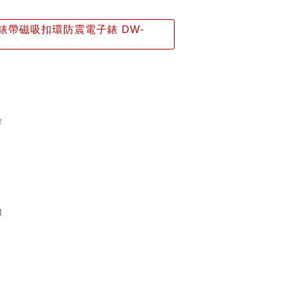
錶帶磁吸扣環防震電子錶 DW-
2
M