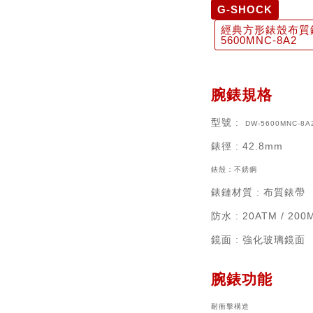
G-SHOCK
經典方形錶殼布質
5600MNC-8A2
腕錶規格
型號 :
DW-5600MNC-8A
錶徑
: 42.8mm
錶殼：不銹鋼
錶鏈材質
: 布質錶帶
防水 : 20ATM / 200
鏡面 : 強化玻璃鏡面
腕錶功能
耐衝擊構造