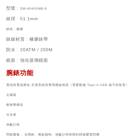
型號 :
DW-H5600MB-8
錶徑
: 51.1mm
錶殼：
橡膠
錶鏈材質
: 橡膠錶帶
防水 : 20ATM / 200M
鏡面 : 強化玻璃鏡面
腕錶功能
電池與電池壽命-
充電系統與專用纜線相容（需要配備 Type-A USB 端子的裝置）
太陽能
耐衝擊構造
冷光燈
倒數計時
閃動響報： 在鬧鈴、整點報時、倒數計時時間到時隨響聲閃爍