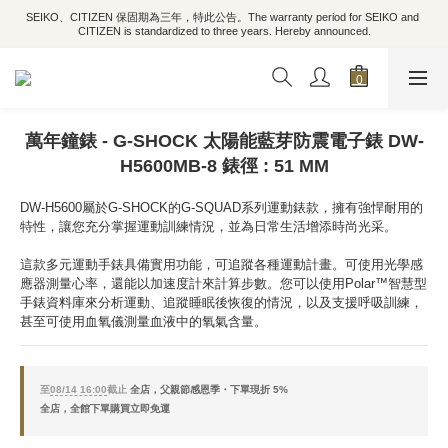
SEIKO、CITIZEN 保固期為三年，特此公告。The warranty period for SEIKO and 
CITIZEN is standardized to three years. Hereby announced.
萬年鐘錶 - G-SHOCK 太陽能藍芽防震電子錶 DW-
H5600MB-8 錶徑 : 51 MM
DW-H5600屬於G-SHOCK的G-SQUAD系列運動錶款，擁有強悍耐用的
特性，讓您充分掌握運動訓練情況，並為日常生活增添時尚光采。
這款多元運動手錶具備實用功能，可追蹤各種運動計畫。可使用光學感
應器測量心率，還能以加速度計來計算步數。您可以使用Polar™智慧型
手錶資料庫來分析運動、追蹤睡眠後恢復的情況，以及支援呼吸訓練，
甚至可使用血氧儀測量血液中的氧氣含量。
至
08/14 16:00
截止
全店，父親節感恩季・下單現折 5%
全店，全館下單購買立即免運