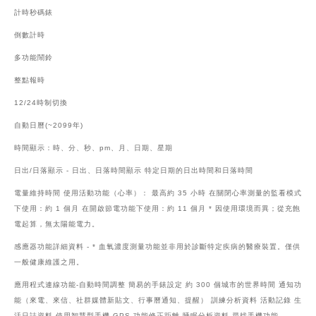
計時
秒碼錶
倒數計時
多功能鬧鈴
整點報時
12/24時制切換
自動日曆(~2099年)
時間顯示：時、分、秒、pm、月、日期、星期
日出/日落顯示 -
日出、日落時間顯示 特定日期的日出時間和日落時間
電量維持時間 使用活動功能（心率）： 最高約 35 小時 在關閉心率測量的監看模式
下使用：約 1 個月 在開啟節電功能下使用：約 11 個月 * 因使用環境而異；從充飽
電起算，無太陽能電力。
感應器功能詳細資料 -
* 血氧濃度測量功能並非用於診斷特定疾病的醫療裝置。僅供
一般健康維護之用。
應用程式連線功能-自動時間調整 簡易的手錶設定 約 300 個城市的世界時間 通知功
能（來電、來信、社群媒體新貼文、行事曆通知、提醒） 訓練分析資料 活動記錄 生
活日誌資料 使用智慧型手機 GPS 功能修正距離 睡眠分析資料 尋找手機功能