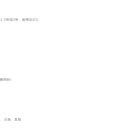
1.5秒或3秒，餘暉設計))
貪睡鬧鈴)
月、日期、星期