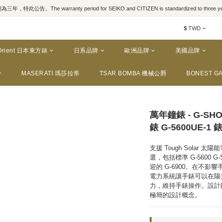
，特此公告。The warranty period for SEIKO and CITIZEN is standardized to three yea
$
TWD
Orient 日本東方錶
日系品牌
歐洲品牌
美國品牌
MASERATI 瑪莎拉蒂
TSAR BOMBA 機械公爵
BONEST GA
萬年鐘錶 - G-S
錶 G-5600UE-1 錶
支援 Tough Sola
選，包括標準 G-5600
迎的 G-6900。在不影響
電力系統讓手錶可以在陽
力，維持手錶操作。設計
極簡的設計概念。