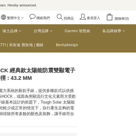
rs. Hereby announced.
繁體中文
聯絡我們
會員登入
找商品
購物車(0)
瑞士品牌
台灣品牌
Garmin 智慧錶
各品牌錶帶
TTI | 布加迪 寶加地 | 腕錶
Benlydesign
HOCK 經典款太陽能防震雙顯電子
徑 : 43.2 MM
r 太陽能電力系統的新款手錶，提供多種款式以供挑
 G-SHOCK，或因為突顯流行文化元素而大受歡
手錶基本設計的前題下，Tough Solar 太陽能
光較少或正常的情況下，自行產生足夠的電
師排除所有多餘的顏色及裝飾，讓手錶符合