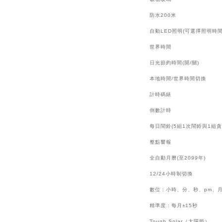
防水200米
自動LED照明(可選擇照明時間
世界時間
日光節約時間(開/關)
本地時間/世界時間切換
計時碼錶
倒數計時
每日鬧鈴(5組1次鬧鈴與1組
整點響報
全自動月曆(至2099年)
12/24小時制切換
數位：小時、分、秒、pm、
精準度：每月±15秒
Tough Solar（太陽能）