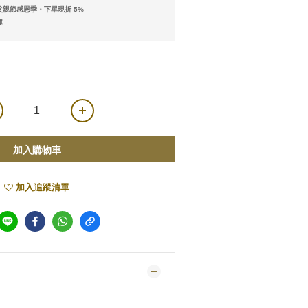
親節感恩季・下單現折 5%
運
加入購物車
加入追蹤清單