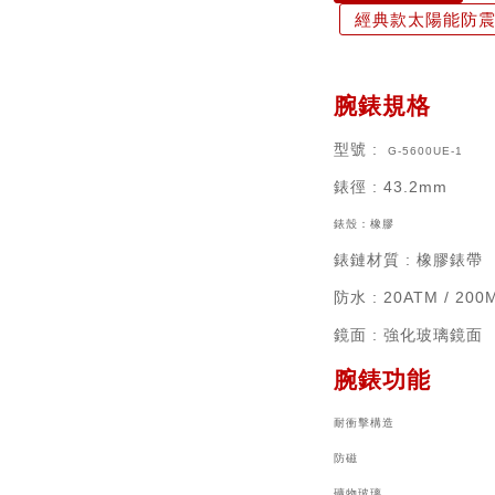
經典款太陽能防震雙
腕錶規格
型號 :
G-5600UE-1
錶徑
: 43.2mm
錶殼：
橡膠
錶鏈材質
: 橡膠錶帶
防水 : 20ATM / 200
鏡面 : 強化玻璃鏡面
腕錶功能
耐衝擊構造
防磁
礦物玻璃