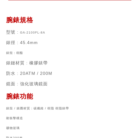
腕錶規格
型號 :
GA-2100FL-8A
錶徑
: 45.4mm
錶殼：樹酯
錶鏈材質
: 橡膠錶帶
防水 : 20ATM / 200M
鏡面 : 強化玻璃鏡面
腕錶功能
錶殼 / 錶圈材質：碳纖維 / 樹脂 樹脂錶帶
耐衝擊構造
礦物玻璃
防水200米