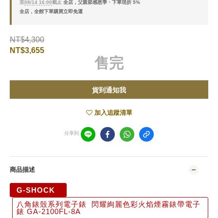
至
08/14 16:00
截止
全店，父親節感恩季・下單現折 5%
全店，全館下單購買立即免運
NT$4,300
NT$3,655
售完
貨到通知我
加入追蹤清單
分享到
商品描述
G-SHOCK
八角錶殼系列電子錶 閃耀絢麗色彩火焰煙霧錶帶電子
錶 GA-2100FL-8A