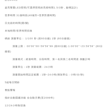
超亮雙重LED照明(可選擇照明的亮燈時間1.5/3秒，餘暉設計)
世界時間 31個時區(48城市+世界對應時間)
日光節約時間(開/關)
本地時間/世界時間切換
碼錶 測量單位： 1/100 秒 (前60分鐘) 1秒 (60分鐘後)
測量上限： 00'00''00~59'59''99 (前60分鐘) 1:00'00''~23:59'59'' (60分
鐘後)
測量模式：經過時間、分段時間、第一名與第二名時間差 倒數計時
測量單位：1秒 測量範圍：24小時
測量開始時間設定範圍：1秒~24小時(增加單位：小時/分/秒)
5組每日鬧鈴
整點響報
指針自動隱藏功能 全自動月曆(至2099年)
12/24小時制切換