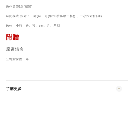
操作音(開啟/關閉)
時間模式 指針：二針(時、分(每20秒移動一格)) 、一小指針(日期)
數位：小時、分、秒、pm、月、星期
附贈
原廠錶盒
公司貨保固一年
了解更多