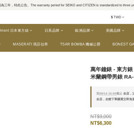
，特此公告。The warranty period for SEIKO and CITIZEN is standardized to three yea
$
TWD
Orient 日本東方錶
日系品牌
歐洲品牌
美國品牌
MASERATI 瑪莎拉蒂
TSAR BOMBA 機械公爵
BONEST GA
萬年鐘錶 - 東方錶 O
米蘭鋼帶男錶 RA-KV
至
08/14 16:00
截止
全店，父
全店，全館下單購買立即免
NT$9,000
NT$6,300