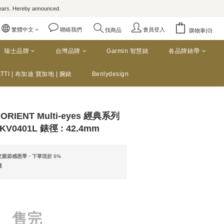
rs. Hereby announced.
繁體中文
聯絡我們
會員登入
找商品
購物車(0)
瑞士品牌
台灣品牌
Garmin 智慧錶
各品牌錶帶
TTI | 布加迪 寶加地 | 腕錶
Benlydesign
RIENT Multi-eyes 經典系列
0401L 錶徑 : 42.4mm
親節感恩季・下單現折 5%
運
售完