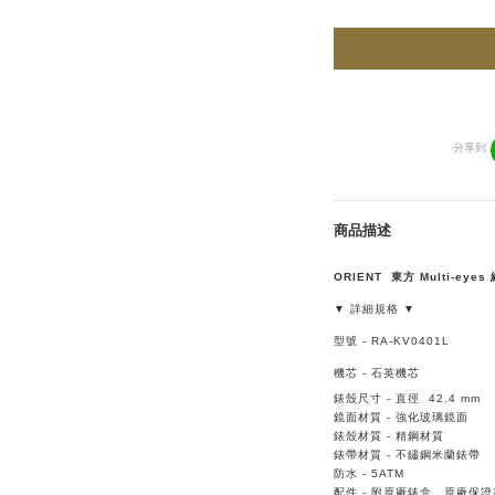
分享到
商品描述
ORIENT 東方
Multi-ey
▼ 詳細規格 ▼
型號 - RA-KV0401L
機芯
-
石英
機芯
錶殼尺寸
-
直徑 42.4
mm
鏡面材質
-
強化玻璃
鏡面
錶殼材質
-
精鋼材質
錶帶材質
-
不鏽鋼米蘭錶帶
防水
-
5
ATM
配件
-
附原廠錶盒，原廠保證