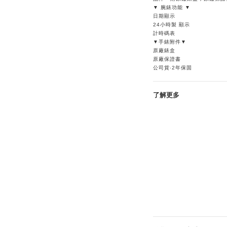
▼ 腕錶功能 ▼
日期顯示
24小時製 顯示
計時碼表
▼手錶附件▼
原廠錶盒
原廠保證書
公司貨‧2年保固
了解更多