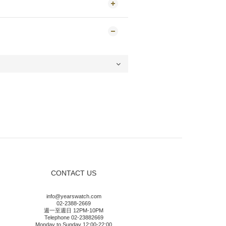
CONTACT US
info@yearswatch.com
02-2388-2669
週一至週日 12PM-10PM
Telephone 02-23882669
Monday to Sunday 12:00-22:00