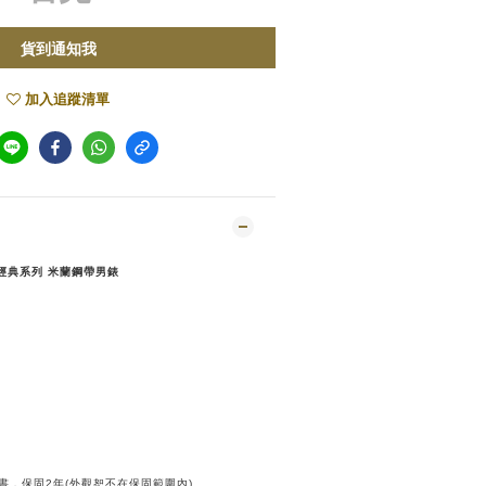
貨到通知我
加入追蹤清單
es 經典系列 米蘭鋼帶男錶
書，保固
2
年
(
外觀恕不在保固範圍內
)