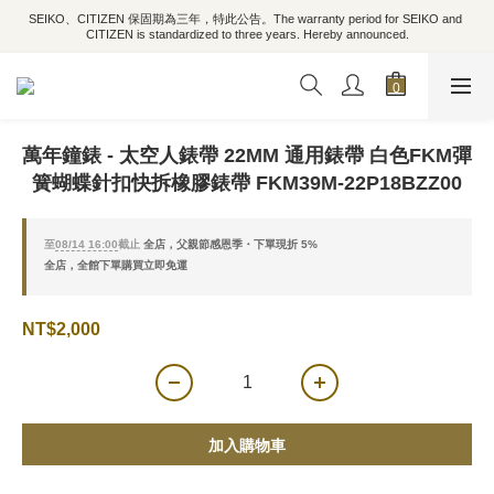
SEIKO、CITIZEN 保固期為三年，特此公告。The warranty period for SEIKO and 
CITIZEN is standardized to three years. Hereby announced.
萬年鐘錶 - 太空人錶帶 22MM 通用錶帶 白色FKM彈
簧蝴蝶針扣快拆橡膠錶帶 FKM39M-22P18BZZ00
至
08/14 16:00
截止
全店，父親節感恩季・下單現折 5%
全店，全館下單購買立即免運
NT$2,000
加入購物車