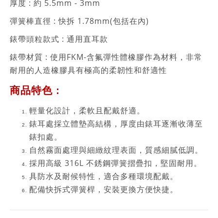
厚度 : 約 5.5mm - 3mm
彈簧棒直徑 : 快拆 1.78mm(包括在內)
錶帶頭粒款式 : 通用直耳款
錶帶材質 :
使用FKM-含氟彈性體橡膠作為材料，非常
耐用的人造橡膠具有極高的柔韌性和舒適性
商品特色 :
輕量化設計，柔軟且配戴舒適。
錶耳處採立體墊高結構，厚度由錶耳逐漸收薄至
錶扣處。
自然霧面處理與細緻紋理表面，質感細膩低調。
採用高級 316L 不銹鋼彈簧摺疊扣，堅固耐用。
具防水及耐候特性，適合多種環境配戴。
配備快拆式彈簧桿，安裝更換方便快捷。