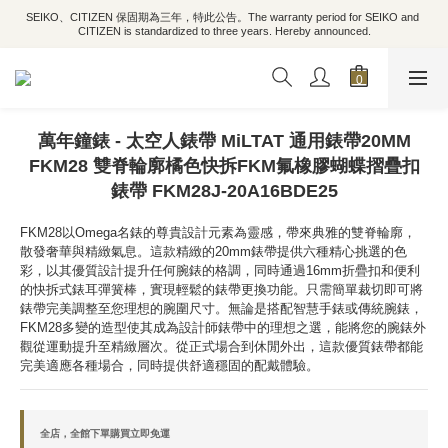
SEIKO、CITIZEN 保固期為三年，特此公告。The warranty period for SEIKO and 
CITIZEN is standardized to three years. Hereby announced.
萬年鐘錶 - 太空人錶帶 MiLTAT 通用錶帶20MM
FKM28 雙脊輪廓橘色快拆FKM氟橡膠蝴蝶摺疊扣
錶帶 FKM28J-20A16BDE25
FKM28以Omega名錶的尊貴設計元素為靈感，帶來典雅的雙脊輪廓，
散發奢華與精緻氣息。這款精緻的20mm錶帶提供六種精心挑選的色
彩，以其優質設計提升任何腕錶的格調，同時通過16mm折疊扣和便利
的快拆式錶耳彈簧棒，實現輕鬆的錶帶更換功能。只需簡單裁切即可將
錶帶完美調整至您理想的腕圍尺寸。無論是搭配智慧手錶或傳統腕錶，
FKM28多變的造型使其成為設計師錶帶中的理想之選，能將您的腕錶外
觀從運動提升至精緻層次。從正式場合到休閒外出，這款優質錶帶都能
完美適應各種場合，同時提供舒適穩固的配戴體驗。
全店，全館下單購買立即免運