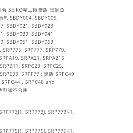
適合 SEIKO精工限量版 黑鮑魚
魚 SBDY004, SBDY005,
7, SBDY021, SBDY023,
1, SBDY039, SBDY041,
9, SBDY051, SBDY063,
, SRP775, SRP777, SRP779,
 SRPA19, SRPA21, SRPA21S,
 SRPB11, SRPC23, SRPC25,
 SRPE99, SRPF77 ; 黑版 SRPC49
 SRPC44，SRPC48 and
其他型號不合用
SRP773J1, SRP773J, SRP773K1,
SRP775J1, SRP775J, SRP775K1,