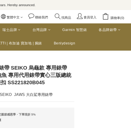
rs. Hereby announced.
繁體中文
聯絡我們
會員登入
找商品
購物車(0)
瑞士品牌
台灣品牌
Garmin 智慧錶
各品牌錶帶
TTI | 布加迪 寶加地 | 腕錶
Benlydesign
錶帶 SEIKO 烏龜款 專用錶帶
刻鮑魚 專用代用錶帶實心三版總統
SS221820B045
   SEIKO  JAWS 大白鯊專用錶帶
親節感恩季・下單現折 5%
運