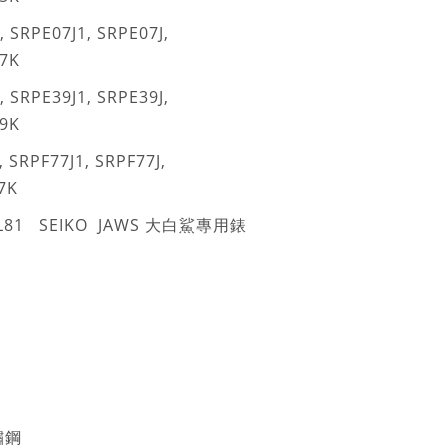
 SRPE07J1, SRPE07J,
7K
 SRPE39J1, SRPE39J,
9K
 SRPF77J1, SRPF77J,
7K
PL81 SEIKO JAWS 大白鯊專用錶
鏽鋼