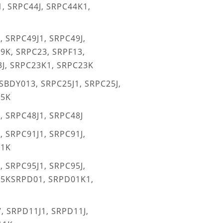
, SRPC44J, SRPC44K1,
 SRPC49J1, SRPC49J,
9K, SRPC23, SRPF13,
3J, SRPC23K1, SRPC23K
SBDY013, SRPC25J1, SRPC25J,
25K
, SRPC48J1, SRPC48J
 SRPC91J1, SRPC91J,
91K
 SRPC95J1, SRPC95J,
95KSRPD01, SRPD01K1,
, SRPD11J1, SRPD11J,