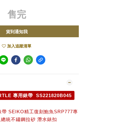
售完
貨到通知我
加入追蹤清單
RTLE 專用錶帶 SS221820B045
錶帶 SEIKO精工復刻鮑魚SRP777專
版總統不鏽鋼拉砂 潛水錶扣