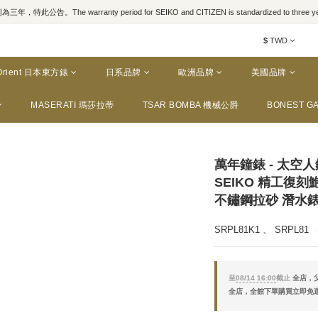
，特此公告。The warranty period for SEIKO and CITIZEN is standardized to three yea
$
TWD
Orient 日本東方錶
日系品牌
歐洲品牌
美國品牌
MASERATI 瑪莎拉蒂
TSAR BOMBA 機械公爵
BONEST GA
萬年鐘錶 - 太空人
SEIKO 精工復
不鏽鋼拉砂 潛水錶扣 
SRPL81K1 、 SRPL81
至
08/14 16:00
截止
全店，父
全店，全館下單購買立即免