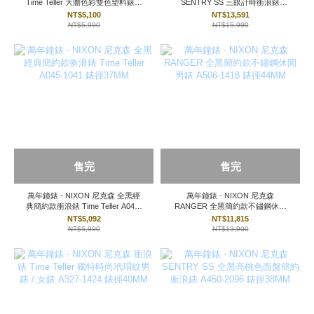
Time Teller 大膽色彩雙色塑料錶帶
SENTRY SS 三眼計時衝浪錶
男錶 / 女錶 A327-2882 錶徑40MM
A386-000 錶徑42MM
NT$5,100
NT$13,591
NT$5,990
NT$15,990
售完
售完
萬年鐘錶 - NIXON 尼克森 全黑經
萬年鐘錶 - NIXON 尼克森
典簡約款衝浪錶 Time Teller A045-
RANGER 全黑簡約款不鏽鋼休閒
1041 錶徑37MM
男錶 A506-1418 錶徑44MM
NT$5,092
NT$11,815
NT$5,990
NT$13,900