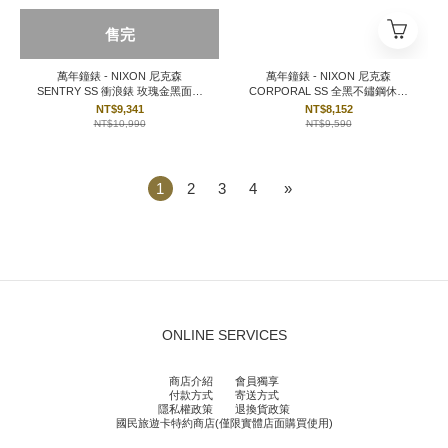
售完
萬年鐘錶 - NIXON 尼克森
萬年鐘錶 - NIXON 尼克森
SENTRY SS 衝浪錶 玫瑰金黑面簡
CORPORAL SS 全黑不鏽鋼休閒
約不鏽鋼男錶 A356-1932 錶徑
男錶 A346-957 錶徑48MM
NT$9,341
NT$8,152
42MM
NT$10,990
NT$9,590
1
2
3
4
»
ONLINE SERVICES
商店介紹
會員獨享
付款方式
寄送方式
隱私權政策
退換貨政策
國民旅遊卡特約商店(僅限實體店面購買使用)