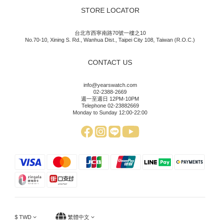
STORE LOCATOR
台北市西寧南路70號一樓之10
No.70-10, Xining S. Rd., Wanhua Dist., Taipei City 108, Taiwan (R.O.C.)
CONTACT US
info@yearswatch.com
02-2388-2669
週一至週日 12PM-10PM
Telephone 02-23882669
Monday to Sunday 12:00-22:00
$
TWD
繁體中文