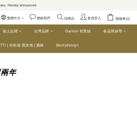
rs. Hereby announced.
繁體中文
聯絡我們
會員登入
找商品
購物車(0)
瑞士品牌
台灣品牌
Garmin 智慧錶
各品牌錶帶
TTI | 布加迪 寶加地 | 腕錶
Benlydesign
固兩年