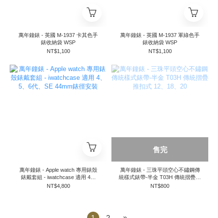
萬年鐘錶 - 英國 M-1937 卡其色手
萬年鐘錶 - 英國 M-1937 軍綠色手
錶收納袋 WSP
錶收納袋 WSP
NT$1,100
NT$1,100
售完
萬年鐘錶 - Apple watch 專用錶殼
萬年鐘錶 - 三珠平頭空心不鏽鋼傳
錶戴套組 - iwatchcase 適用 4、
統樣式錶帶-半金 T03H 傳統摺疊推
5、6代、SE 44mm錶徑安裝
扣式 12、18、20
NT$4,800
NT$800
1
2
»