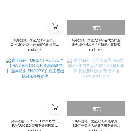
售完
萬年鐘錶 - 太空人錶帶 直耳式
萬年鐘錶 - 太空人錶帶 各大品牌通
24MM通用款 Hexad實心凱撒三板
用型 20MM加厚型不鏽鋼米蘭錶帶
式V形潛水扣全黑不鏽鋼錶帶
NT$3,400
NT$1,900
SS242220BLC169S
售完
萬年鐘錶 - ORIENT Peanuts™ 【
萬年鐘錶 - 太空人錶帶 錶帶寬
RA-AR0011S 專用不鏽鋼錶帶 】
22MM平口各大品牌代用不鏽鋼錶
週年紀念 SNOOPY 白色面盤機械
帶 實心五珠拉砂V形潛水扣
NT$2,500
NT$2,200