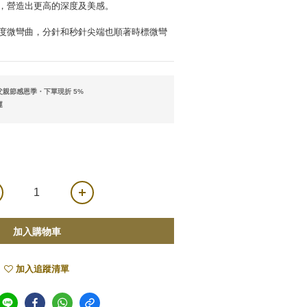
，營造出更高的深度及美感。
度微彎曲，分針和秒針尖端也順著時標微彎
親節感恩季・下單現折 5%
運
加入購物車
加入追蹤清單