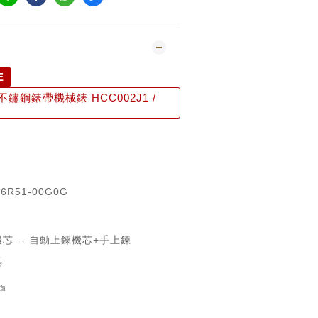
E
鋼錶帶機械錶 HCC002J1 /
 6R51-00G0G
機芯 --
自動上鍊機芯+手上鍊
帶
面