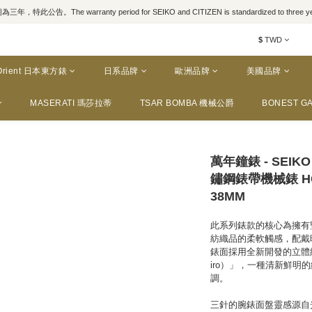
，特此公告。The warranty period for SEIKO and CITIZEN is standardized to three yea
$
TWD
Orient 日本東方錶
日系品牌
歐洲品牌
美國品牌
MASERATI 瑪莎拉蒂
TSAR BOMBA 機械公爵
BONEST GA
萬年鐘錶 - SEIK
鏽鋼錶帶機械錶 HCC0
38MM
此系列錶款的核心為擁有
紡織品的柔軟觸感，配戴
錶面採用全新開發的立體紋
iro）」，一種清新鮮
調。
三針的腕錶面盤靈感源自