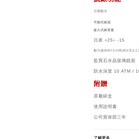
日期顯示
可鎖式錶冠
旋入式錶背蓋
日差 +25~ -15
動力儲存
約72小時(約3天)(上
藍寶石水晶玻璃鏡面
防水深度 1
0 ATM / 
附贈
原廠錶盒
使用說明書
公司貨保固三年
了解更多