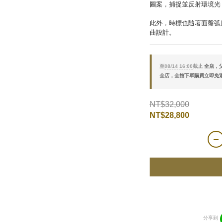
圖案，捕捉並反射環境光
此外，時標也隨著面盤弧
曲設計。
至
08/14 16:00
截止
全店，父
全店，全館下單購買立即免
NT$32,000
NT$28,800
分享到