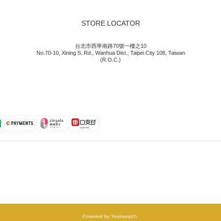
STORE LOCATOR
台北市西寧南路70號一樓之10
No.70-10, Xining S. Rd., Wanhua Dist., Taipei City 108, Taiwan
(R.O.C.)
Powered by Yearswatch