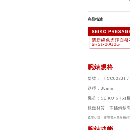
商品描述
SEIKO PRESAG
清新綠色光澤面盤不鏽
6R51-00G0G
腕錶規格
型號
: HCC002J1 /
錶徑
: 38mm
機芯
:
SEIKO 6R51
錶鏈材質
:
不鏽鋼錶
鏡面材質 :
藍寶石水晶玻璃鏡
腕錶功能