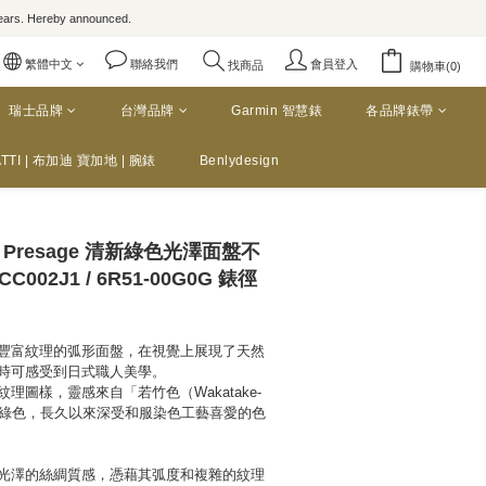
rs. Hereby announced.
繁體中文
聯絡我們
會員登入
找商品
購物車(0)
瑞士品牌
台灣品牌
Garmin 智慧錶
各品牌錶帶
TTI | 布加迪 寶加地 | 腕錶
Benlydesign
O Presage 清新綠色光澤面盤不
02J1 / 6R51-00G0G 錶徑
豐富紋理的弧形面盤，在視覺上展現了天然
時可感受到日式職人美學。
理圖樣，靈感來自「若竹色（Wakatake-
明的綠色，長久以來深受和服染色工藝喜愛的色
光澤的絲綢質感，憑藉其弧度和複雜的紋理