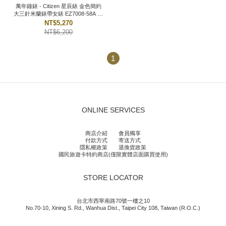
萬年鐘錶 - Citizen 星辰錶 金色簡約
大三針米蘭錶帶女錶 EZ7008-58A 錶
徑26MM
NT$5,270
NT$6,200
1
ONLINE SERVICES
商店介紹
會員獨享
付款方式
寄送方式
隱私權政策
退換貨政策
國民旅遊卡特約商店(僅限實體店面購買使用)
STORE LOCATOR
台北市西寧南路70號一樓之10
No.70-10, Xining S. Rd., Wanhua Dist., Taipei City 108, Taiwan (R.O.C.)