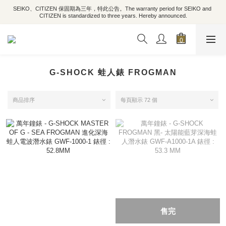
SEIKO、CITIZEN 保固期為三年，特此公告。The warranty period for SEIKO and 
CITIZEN is standardized to three years. Hereby announced.
G-SHOCK 蛙人錶 FROGMAN
商品排序
每頁顯示 72 個
售完