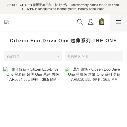
SEIKO、CITIZEN 保固期為三年，特此公告。The warranty period for SEIKO and 
CITIZEN is standardized to three years. Hereby announced.
Citizen Eco-Drive One 超薄系列 THE ONE
商品排序
每頁顯示 72 個