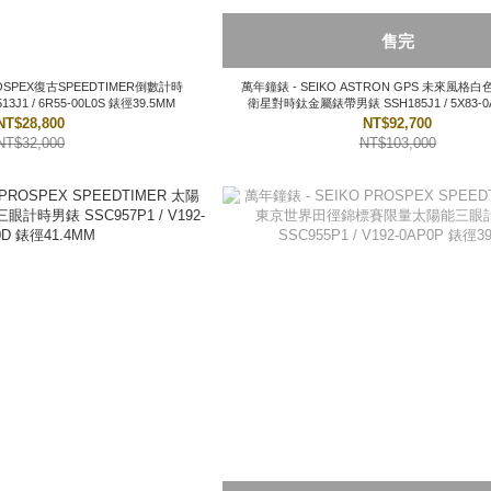
售完
萬年鐘錶 - SEIKO ASTRON GPS 未來風格白色陶瓷太陽能
男錶 SPB513J1 / 6R55-00L0S 錶徑39.5MM
衛星對時鈦金屬錶帶男錶 SSH185J1 / 5X83-0
43.4MM
NT$28,800
NT$92,700
NT$32,000
NT$103,000