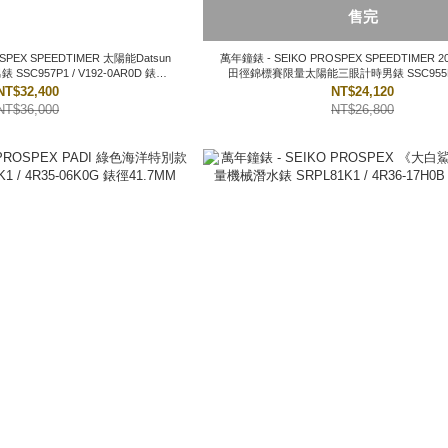
售完
太陽能Datsun
萬年鐘錶 - SEIKO PROSPEX SPEEDTIMER 2025東京世界
 / V192-0AR0D 錶徑
田徑錦標賽限量太陽能三眼計時男錶 SSC955P1 / V1
41.4MM
0AP0P 錶徑39MM
NT$32,400
NT$24,120
NT$36,000
NT$26,800