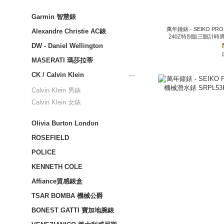
Garmin 智慧錶
萬年鐘錶 - SEIKO PROSPEX SPEEDTIMER 
Alexandre Christie AC錶
240Z特別版三眼計時男錶 SSC957P1
DW - Daniel Wellington
MASERATI 瑪莎拉蒂
CK / Calvin Klein
Calvin Klein 男錶
Calvin Klein 女錶
Olivia Burton London
ROSEFIELD
POLICE
KENNETH COLE
Affiance質感錶盒
TSAR BOMBA 機械公爵
BONEST GATTI 寶加地腕錶