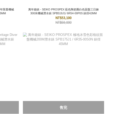
0週年限量機械
萬年鐘錶 - SEIKO PROSPEX 藍色陶瓷圈白色面盤三日鍊
6-17H0B 錶徑45MM
300米機械潛水錶 SPB519J1/ 6R54-00P0S 錶徑42MM
NT$53,100
NT$59,000
售完