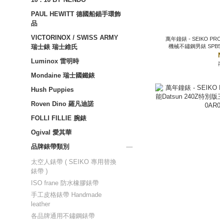
PAUL HEWITT 德國船錨手環飾
品
VICTORINOX / SWISS ARMY
萬年鐘錶 - SEIKO PROSPEX復古SPEEDTIMER倒數計時
機械不鏽鋼
瑞士錶 瑞士維氏
Luminox 雷明時
Mondaine 瑞士國鐵錶
Hush Puppies
Roven Dino 羅凡迪諾
FOLLI FILLIE 腕錶
Ogival 愛其華
品牌錶帶類別
太空人錶帶 ( SEIKO 專用替換
錶帶 )
ISO frane 防水橡膠錶帶
手工皮格錶帶 Handmade
leather
各品牌通用不鏽鋼錶帶