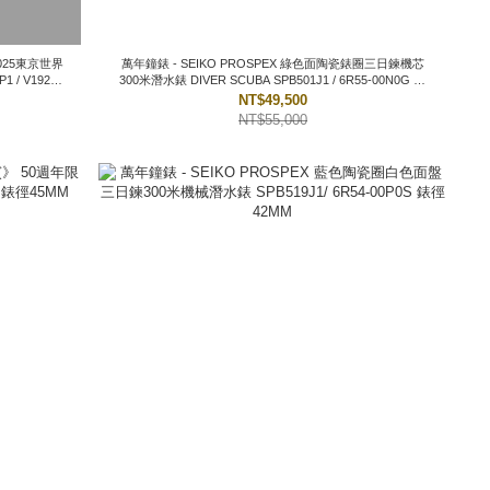
萬年鐘錶 - SEIKO PROSPEX 綠色面陶瓷錶圈三日鍊機芯
92-
300米潛水錶 DIVER SCUBA SPB501J1 / 6R55-00N0G 錶
徑40MM
NT$49,500
NT$55,000