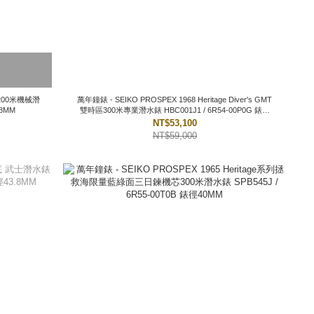
萬年鐘錶 - SEIKO PROSPEX 1968 Heritage Diver's GMT
W0I 錶徑43.8MM
雙時區300米專業潛水錶 HBC001J1 / 6R54-00P0G 錶徑
42MM
NT$53,100
NT$59,000