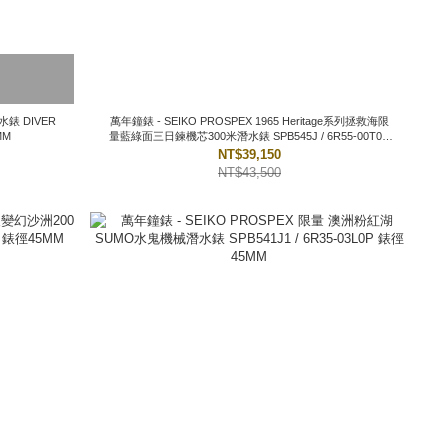
水錶 DIVER
萬年鐘錶 - SEIKO PROSPEX 1965 Heritage系列拯救海限
43.8MM
量藍綠面三日鍊機芯300米潛水錶 SPB545J / 6R55-00T0B
錶徑40MM
NT$39,150
NT$43,500