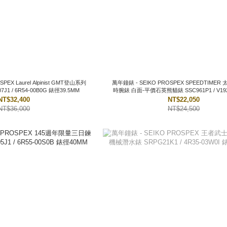
st GMT登山系列
萬年鐘錶 - SEIKO PROSPEX SPEEDTIMER 太陽能三眼計
 HBC007J1 / 6R54-00B0G 錶徑39.5MM
時腕錶 白面-平價石英熊貓錶 SSC961P1 / V192-00A0S 錶
徑39MM
NT$32,400
NT$22,050
NT$36,000
NT$24,500