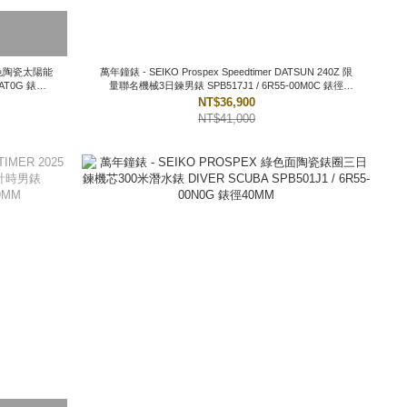
萬年鐘錶 - SEIKO Prospex Speedtimer DATSUN 240Z 限
AT0G 錶徑
量聯名機械3日鍊男錶 SPB517J1 / 6R55-00M0C 錶徑
39.5MM
NT$36,900
NT$41,000