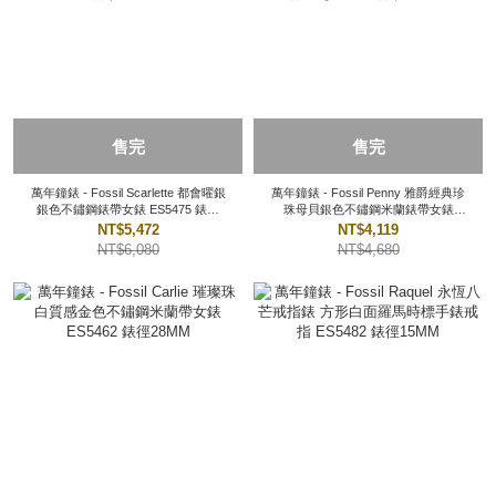
售完
售完
萬年鐘錶 - Fossil Scarlette 都會曜銀
萬年鐘錶 - Fossil Penny 雅爵經典珍
銀色不鏽鋼錶帶女錶 ES5475 錶徑
珠母貝銀色不鏽鋼米蘭錶帶女錶
20MM
BQW5015 錶徑23MM
NT$5,472
NT$4,119
NT$6,080
NT$4,680