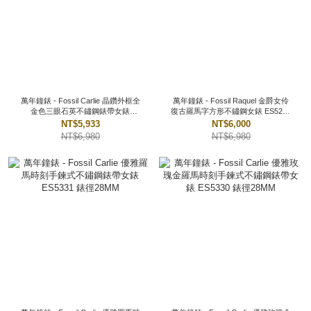
萬年鐘錶 - Fossil Carlie 晶鑽外框全
萬年鐘錶 - Fossil Raquel 金爵女伶
金色三眼石英不鏽鋼錶帶女錶
復古羅馬字方形不鏽鋼女錶 ES5271
ES5358 錶徑36MM
錶徑23MM
NT$5,933
NT$6,000
NT$6,980
NT$6,980