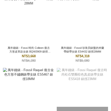
萬年鐘錶 - Fossi 時尚 Colleen 復古
萬年鐘錶 - Fossil 珍珠貝錶盤的米蘭
方形皮革款女錶 BQW3909 錶徑
帶錶帶女錶 ES4432 錶徑28MM
28MM
NT$3,668
NT$4,318
NT$4,280
NT$5,080