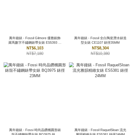
萬年鐘錶 - Fossil Gilmore 優雅銀飾
萬年鐘錶 - Fossil 全白陶瓷潛水錶造
羅馬數字不鏽鋼錶帶女錶 ES5393 錶
型女錶 CE1107 錶徑35MM
徑38MM
NT$6,103
NT$8,304
NT$7,180
NT$10,380
萬年鐘錶 - Fossi 時尚晶鑽橢圓形錶
萬年鐘錶 - Fossil RaquelSloan 流光
殼不鏽鋼錶帶女錶 BQ3975 錶徑
雅韻精緻女錶 ES5381 錶徑24MM