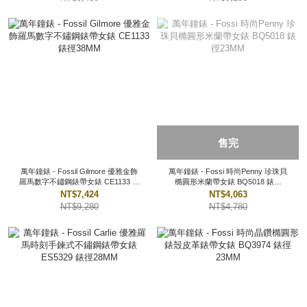
售完
萬年鐘錶 - Fossil Gilmore 優雅金飾
萬年鐘錶 - Fossi 時尚Penny 珍珠貝
羅馬數字不鏽鋼錶帶女錶 CE1133 錶
橢圓形米蘭帶女錶 BQ5018 錶徑
徑38MM
23MM
NT$7,424
NT$4,063
NT$9,280
NT$4,780