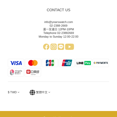
CONTACT US
info@yearswatch.com
02-2388-2669
週一至週日 12PM-10PM
Telephone 02-23882669
Monday to Sunday 12:00-22:00
$
TWD
繁體中文