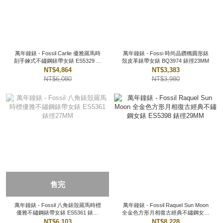
萬年鐘錶 - Fossil Carlie 優雅羅馬時
萬年鐘錶 - Fossi 時尚晶鑽橢圓形錶
刻手鍊式不鏽鋼錶帶女錶 ES5329 錶
殼皮革錶帶女錶 BQ3974 錶徑23MM
徑28MM
NT$4,864
NT$3,383
NT$6,080
NT$3,980
售完
萬年鐘錶 - Fossil 八角錶殼羅馬時標
萬年鐘錶 - Fossil Raquel Sun Moon
優雅不鏽鋼錶帶女錶 ES5361 錶徑
全金色方形月相復古經典不鏽鋼女錶
27MM
ES5398 錶徑29MM
NT$6,103
NT$8,228