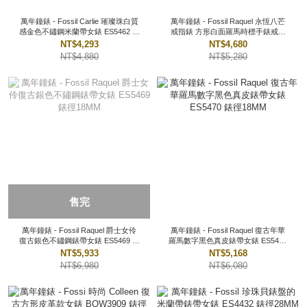
萬年鐘錶 - Fossil Carlie 璀璨珠白質
萬年鐘錶 - Fossil Raquel 永恆八芒
感金色不鏽鋼米蘭帶女錶 ES5462 錶
戒指錶 方形白面羅馬時標手錶戒指
徑28MM
ES5482 錶徑15MM
NT$4,293
NT$4,680
NT$4,880
NT$5,280
售完
萬年鐘錶 - Fossil Raquel 爵士女伶
萬年鐘錶 - Fossil Raquel 復古年華
復古銀色不鏽鋼錶帶女錶 ES5469 錶
羅馬數字黑色真皮錶帶女錶 ES5470
徑18MM
錶徑18MM
NT$5,933
NT$5,168
NT$6,980
NT$6,080