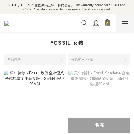
SEIKO、CITIZEN 保固期為三年，特此公告。The warranty period for SEIKO and 
CITIZEN is standardized to three years. Hereby announced.
FOSSIL 女錶
商品排序
每頁顯示 72 個
售完